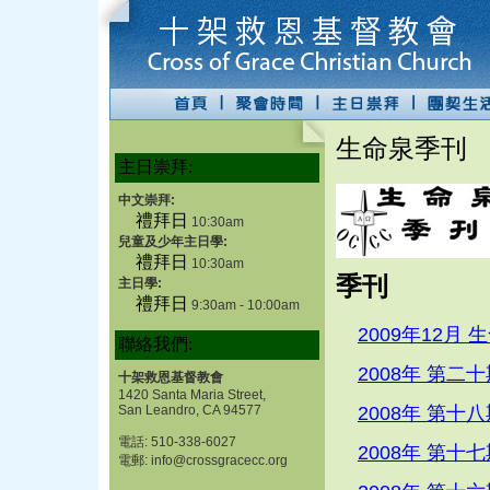
生命泉季刊
主日崇拜:
中文崇拜:
禮拜日
10:30am
兒童及少年主日學:
禮拜日
10:30am
季刊
主日學:
禮拜日
9:30am - 10:00am
2009年12月
聯絡我們:
2008年 第二
十架救恩基督教會
1420 Santa Maria Street,
San Leandro, CA 94577
2008年 第十
電話: 510-338-6027
2008年 第十
電郵: info@crossgracecc.org